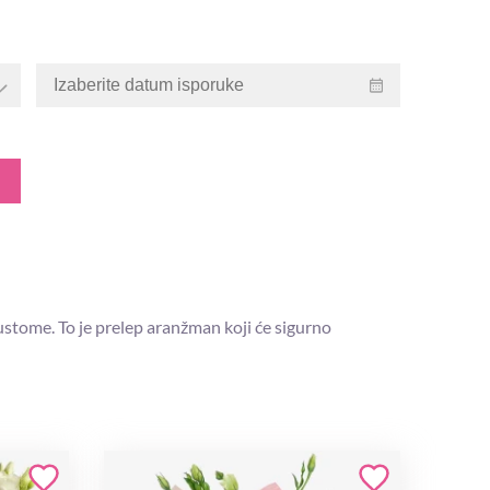
ustome. To je prelep aranžman koji će sigurno