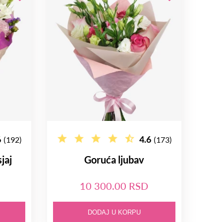
6
4.6
(192)
(173)
jaj
Goruća ljubav
10 300.00 RSD
DODAJ U KORPU