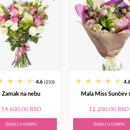
4.6
4.
(233)
Zamak na nebu
Mala Miss Sunčev s
14 600.00 RSD
12 200.00 RSD
DODAJ U KORPU
DODAJ U KORPU