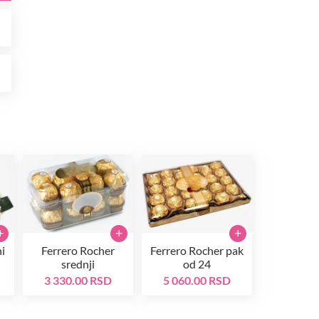
D
D
+
+
+
i
Ferrero Rocher
Ferrero Rocher pak
srednji
od 24
3 330.00 RSD
5 060.00 RSD