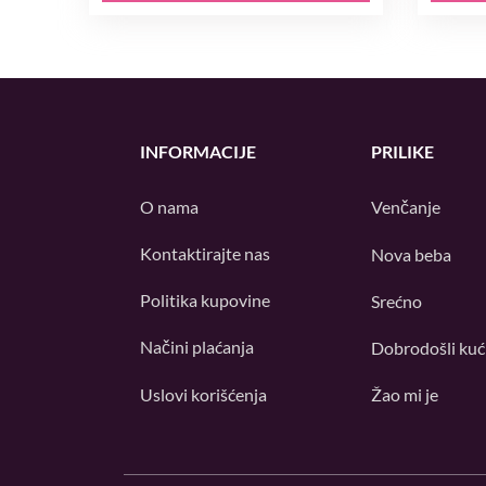
INFORMACIJE
PRILIKE
O nama
Venčanje
Kontaktirajte nas
Nova beba
Politika kupovine
Srećno
Načini plaćanja
Dobrodošli kuć
Uslovi korišćenja
Žao mi je