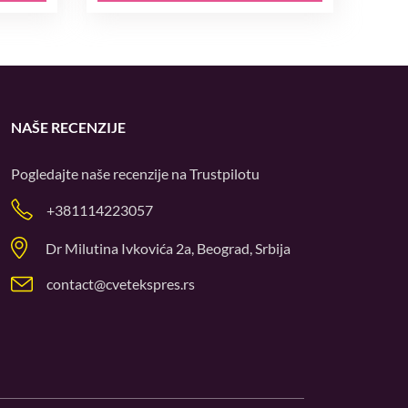
NAŠE RECENZIJE
Pogledajte naše recenzije na
Trustpilotu
+381114223057
Dr Milutina Ivkovića 2a, Beograd, Srbija
contact@cvetekspres.rs