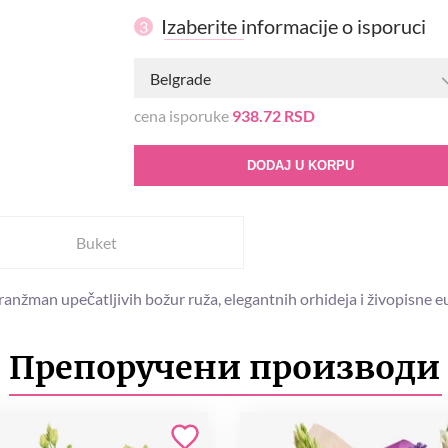
Izaberite informacije o isporuci
3
Belgrade
cena isporuke
938.72 RSD
DODAJ U KORPU
Buket
aranžman upečatljivih božur ruža, elegantnih orhideja i živopisne e
Препоручени производи