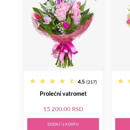
4.5
(217)
Prolećni vatromet
15 200.00 RSD
DODAJ U KORPU