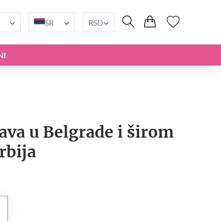
SR
RSD
NI
tava u Belgrade i širom
rbija