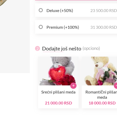
Deluxe (+50%)
23 500.00 RS
Premium (+100%)
31 300.00 RS
Dodajte još nešto
(opciono)
2
+
Srećni plišani meda
Romantični plišan
meda
21 000.00 RSD
18 000.00 RSD