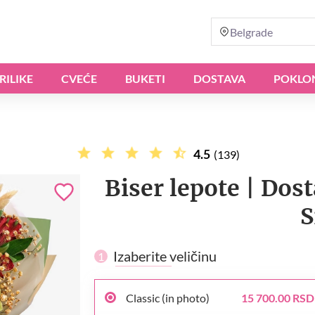
Belgrade
RILIKE
CVEĆE
BUKETI
DOSTAVA
POKLO
4.5
(139)
Biser lepote | Dos
S
Izaberite veličinu
1
Classic (in photo)
15 700.00 RSD