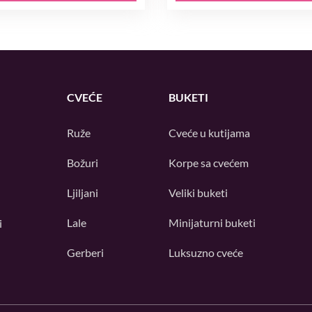
CVEĆE
BUKETI
Ruže
Cveće u kutijama
Božuri
Korpe sa cvećem
Ljiljani
Veliki buketi
Lale
Minijaturni buketi
i
Gerberi
Luksuzno cveće