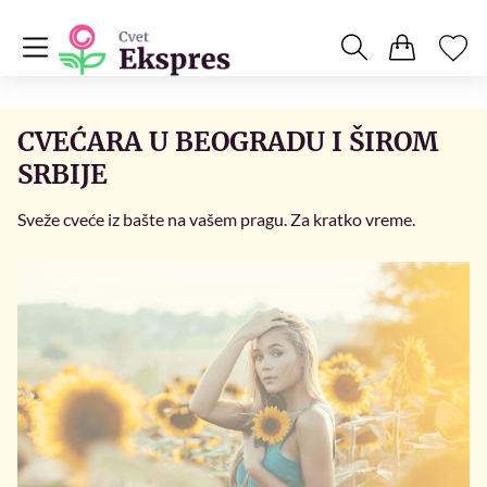
CVEĆARA U BEOGRADU I ŠIROM
SRBIJE
Sveže cveće iz bašte na vašem pragu. Za kratko vreme.