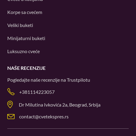
Korpe sa cvećem
Veliki buketi
Minijaturni buketi
Luksuzno cveće
NAŠE RECENZIJE
Pogledajte naše recenzije na
Trustpilotu
+381114223057
Dr Milutina Ivkovića 2a, Beograd, Srbija
contact@cvetekspres.rs