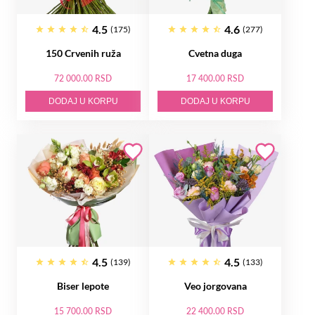
4.5
4.6
(175)
(277)
150 Crvenih ruža
Cvetna duga
72 000.00 RSD
17 400.00 RSD
DODAJ U KORPU
DODAJ U KORPU
4.5
4.5
(139)
(133)
Biser lepote
Veo jorgovana
15 700.00 RSD
22 400.00 RSD