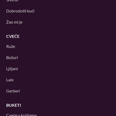
Dobrodošli kući
Žao mi je
CVEĆE
Ruže
Božuri
Ljiljani
Lale
Gerberi
BUKETI
Cveće u kutijama