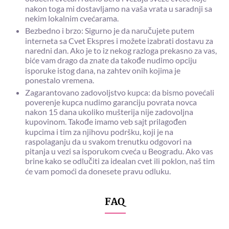
nakon toga mi dostavljamo na vaša vrata u saradnji sa
nekim lokalnim cvećarama.
Bezbedno i brzo: Sigurno je da naručujete putem
interneta sa Cvet Ekspres i možete izabrati dostavu za
naredni dan. Ako je to iz nekog razloga prekasno za vas,
biće vam drago da znate da takođe nudimo opciju
isporuke istog dana, na zahtev onih kojima je
ponestalo vremena.
Zagarantovano zadovoljstvo kupca: da bismo povećali
poverenje kupca nudimo garanciju povrata novca
nakon 15 dana ukoliko mušterija nije zadovoljna
kupovinom. Takođe imamo veb sajt prilagođen
kupcima i tim za njihovu podršku, koji je na
raspolaganju da u svakom trenutku odgovori na
pitanja u vezi sa isporukom cveća u Beogradu. Ako vas
brine kako se odlučiti za idealan cvet ili poklon, naš tim
će vam pomoći da donesete pravu odluku.
FAQ