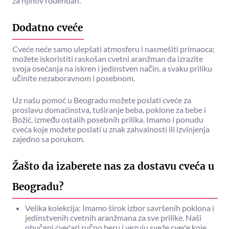
za njihov rođendan.
Dodatno cveće
Cveće neće samo ulepšati atmosferu i nasmešiti primaoca;
možete iskoristiti raskošan cvetni aranžman da izrazite
svoja osećanja na iskren i jedinstven način, a svaku priliku
učinite nezaboravnom i posebnom.
Uz našu pomoć u Beogradu možete poslati cveće za
proslavu domaćinstva, tuširanje beba, poklone za bebe i
Božić, između ostalih posebnih prilika. Imamo i ponudu
cveća koje možete poslati u znak zahvalnosti ili izvinjenja
zajedno sa porukom.
Žašto da izaberete nas za dostavu cveća u
Beogradu?
Velika kolekcija: Imamo širok izbor savršenih poklona i
jedinstvenih cvetnih aranžmana za sve prilike. Naši
obučeni cvećari ručno beru i vezuju sveže cveće koje