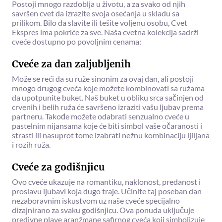
Postoji mnogo razdoblja u životu, a za svako od njih
savršen cvet da izrazite svoja osećanja u skladu sa
prilikom. Bilo da slavite ili tešite voljenu osobu, Cvet
Ekspres ima pokriće za sve. Naša cvetna kolekcija sadrži
cveće dostupno po povoljnim cenama:
Cveće za dan zaljubljenih
Može se reći da su ruže sinonim za ovaj dan, ali postoji
mnogo drugog cveća koje možete kombinovati sa ružama
da upotpunite buket. Naš buket u obliku srca sačinjen od
crvenih i belih ruža će savršeno izraziti vašu ljubav prema
partneru. Takođe možete odabrati senzualno cveće u
pastelnim nijansama koje će biti simbol vaše očaranosti i
strasti ili nasuprot tome izabrati nežnu kombinaciju ljiljana
i rozih ruža.
Cveće za godišnjicu
Ovo cveće ukazuje na romantiku, naklonost, predanost i
proslavu ljubavi koja dugo traje. Učinite taj poseban dan
nezaboravnim iskustvom uz naše cveće specijalno
dizajnirano za svaku godišnjicu. Ova ponuda uključuje
predivne plave aranžmane safirnog cveća koji simbolizuje