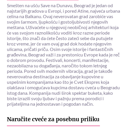
Smešten na ušću Save na Dunavu, Beograd je jedan od
najstarijih gradova u Evropi, i pored Atine, najveća urbana
celina na Balkanu. Ovaj neverovatan grad zarobiće vas
svojim šarmom, ljupkošću i gostoljubivosti njegovih
meštana. Uživaćete u njegovoj neobičnoj arhitekturi koja
će vas svojom raznolikošću voditi kroz razne periode
istorije, što znači da ćete često zateći sebe da putujete
kroz vreme, jer će vam ovaj grad dok hodate njegovim
ulicama, pričati priču. Osim svoje istorije i fantastičnih
građevina, Beograd važi i za prestonicu Evrope kada je reč
o dobrom provodu. Festivali, koncerti, manifestacije,
nezaobilazna su događanja, naročito tokom letnjeg
perioda. Pored svih modernih vibracija, grad je takođe
neverovatna destinacija za obavljanje kupovine u
uspešnim kompanijama kao što je Cvet Ekspres koja
olakšava i omogućava kupcima dostavu cveća u Beogradu
istog dana. Kompanija nudi širok spektar buketa, kako
biste izrazili svoju ljubav i pažnju prema porodici i
prijateljima na jednostavan i pogodan način.
Naručite cveće za posebnu priliku