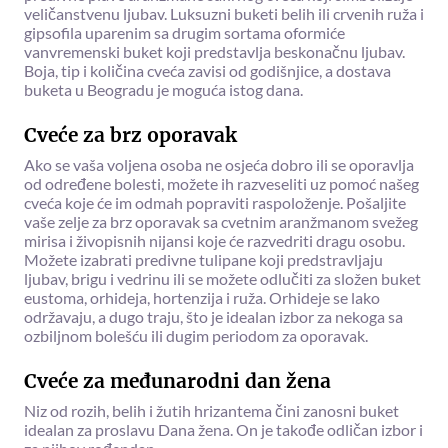
veličanstvenu ljubav. Luksuzni buketi belih ili crvenih ruža i
gipsofila uparenim sa drugim sortama oformiće
vanvremenski buket koji predstavlja beskonačnu ljubav.
Boja, tip i količina cveća zavisi od godišnjice, a dostava
buketa u Beogradu je moguća istog dana.
Cveće za brz oporavak
Ako se vaša voljena osoba ne osjeća dobro ili se oporavlja
od određene bolesti, možete ih razveseliti uz pomoć našeg
cveća koje će im odmah popraviti raspoloženje. Pošaljite
vaše zelje za brz oporavak sa cvetnim aranžmanom svežeg
mirisa i živopisnih nijansi koje će razvedriti dragu osobu.
Možete izabrati predivne tulipane koji predstravljaju
ljubav, brigu i vedrinu ili se možete odlučiti za složen buket
eustoma, orhideja, hortenzija i ruža. Orhideje se lako
održavaju, a dugo traju, što je idealan izbor za nekoga sa
ozbiljnom bolešću ili dugim periodom za oporavak.
Cveće za međunarodni dan žena
Niz od rozih, belih i žutih hrizantema čini zanosni buket
idealan za proslavu Dana žena. On je takođe odličan izbor i