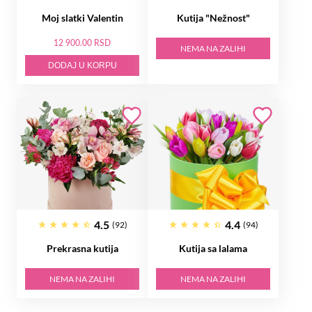
Moj slatki Valentin
Kutija "Nežnost"
12 900.00 RSD
NEMA NA ZALIHI
DODAJ U KORPU
4.5
4.4
(92)
(94)
Prekrasna kutija
Kutija sa lalama
NEMA NA ZALIHI
NEMA NA ZALIHI