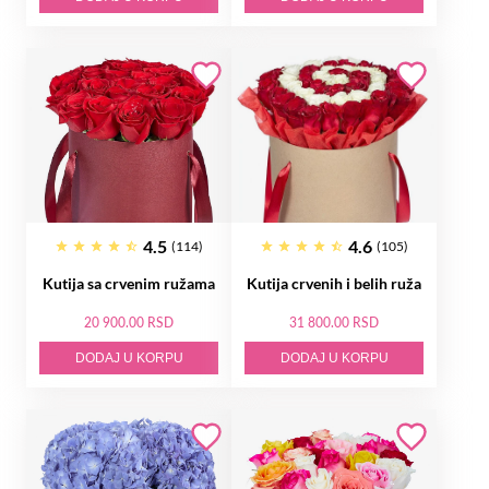
4.5
4.6
(114)
(105)
Kutija sa crvenim ružama
Kutija crvenih i belih ruža
20 900.00 RSD
31 800.00 RSD
DODAJ U KORPU
DODAJ U KORPU