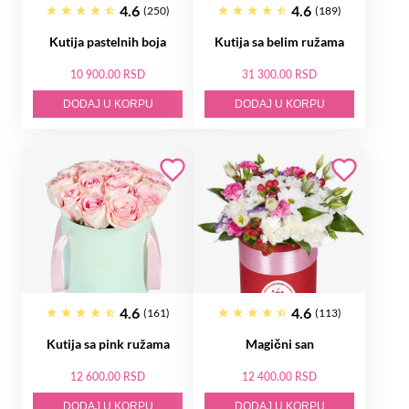
4.6
4.6
(250)
(189)
Kutija pastelnih boja
Kutija sa belim ružama
10 900.00 RSD
31 300.00 RSD
DODAJ U KORPU
DODAJ U KORPU
4.6
4.6
(161)
(113)
Kutija sa pink ružama
Magični san
12 600.00 RSD
12 400.00 RSD
DODAJ U KORPU
DODAJ U KORPU