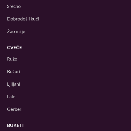
Srećno
Dobrodošli kući
Žao mi je
CVEĆE
Ruže
Božuri
Ljiljani
Lale
Gerberi
BUKETI