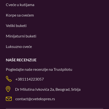
Cveće u kutijama
Korpe sa cvećem
Veliki buketi
Minijaturni buketi
Luksuzno cveće
NAŠE RECENZIJE
Pogledajte naše recenzije na
Trustpilotu
+381114223057
Dr Milutina Ivkovića 2a, Beograd, Srbija
contact@cvetekspres.rs