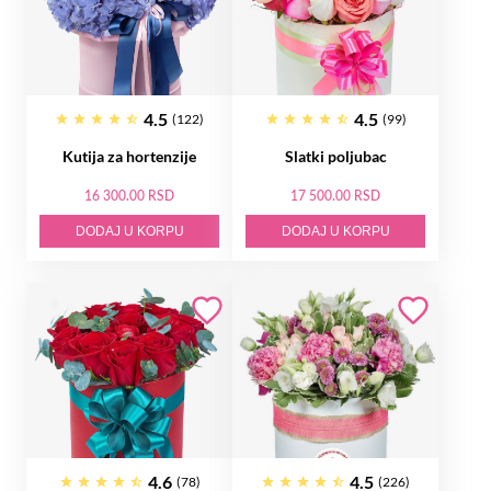
4.5
4.5
(122)
(99)
Kutija za hortenzije
Slatki poljubac
16 300.00 RSD
17 500.00 RSD
DODAJ U KORPU
DODAJ U KORPU
4.6
4.5
(78)
(226)