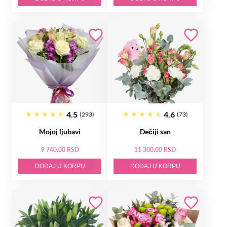
4.5
4.6
(293)
(73)
Mojoj ljubavi
Dečiji san
9 740.00 RSD
11 300.00 RSD
DODAJ U KORPU
DODAJ U KORPU