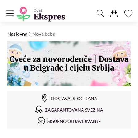
Naslovna
Nova beba
Cveće za novorođenče | Dostava
u Belgrade i cijelu Srbija
DOSTAVA ISTOG DANA
ZAGARANTOVANA SVEŽINA
SIGURNO ODJAVLJIVANJE