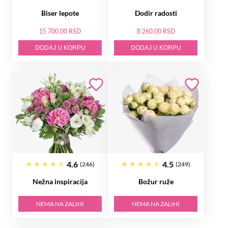
Biser lepote
Dodir radosti
15 700.00 RSD
8 260.00 RSD
DODAJ U KORPU
DODAJ U KORPU
4.6
4.5
(246)
(249)
Nežna inspiracija
Božur ruže
NEMA NA ZALIHI
NEMA NA ZALIHI