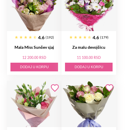
4.6
4.6
(192)
(179)
Mala Miss Sunčev sjaj
Za malu devojčicu
12 200.00 RSD
11 100.00 RSD
DODAJ U KORPU
DODAJ U KORPU