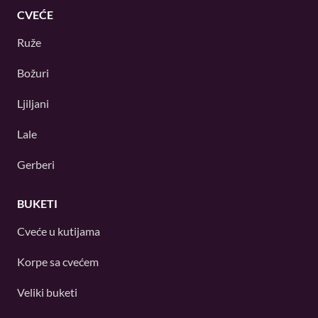
CVEĆE
Ruže
Božuri
Ljiljani
Lale
Gerberi
BUKETI
Cveće u kutijama
Korpe sa cvećem
Veliki buketi