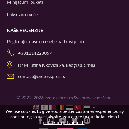
Minijaturni buketi
Luksuzno cveće
NAŠE RECENZIJE
Pogledajte naše recenzije na
Trustpilotu
+381114223057
Dr Milutina Ivkovića 2a, Beograd, Srbija
contact@cvetekspres.rs
©
2022-2026
cvetekspres.rs Sva prava zadržana.
We use cookies to give you a better customer experience. By
continuing to use this site, you agree to our
kolačićima i
politikom privatnosti
.