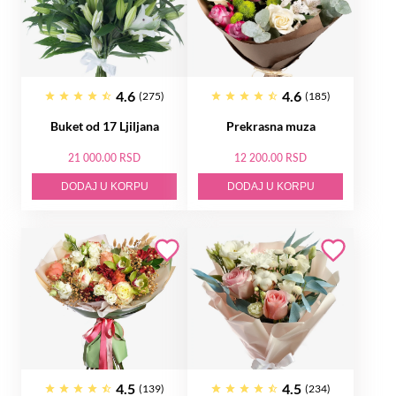
4.6
4.6
(275)
(185)
Buket od 17 Ljiljana
Prekrasna muza
21 000.00 RSD
12 200.00 RSD
DODAJ U KORPU
DODAJ U KORPU
4.5
4.5
(139)
(234)