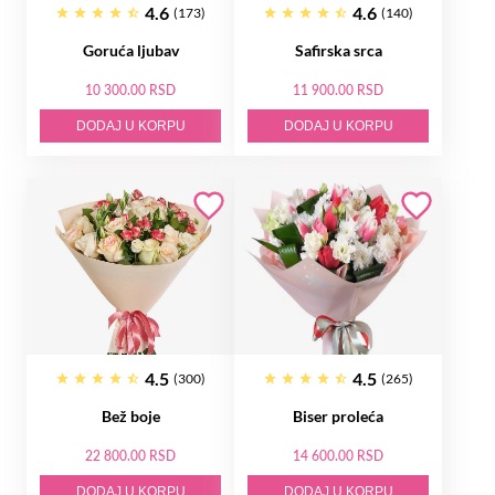
4.6
4.6
(173)
(140)
Goruća ljubav
Safirska srca
10 300.00 RSD
11 900.00 RSD
DODAJ U KORPU
DODAJ U KORPU
4.5
4.5
(300)
(265)
Bež boje
Biser proleća
22 800.00 RSD
14 600.00 RSD
DODAJ U KORPU
DODAJ U KORPU