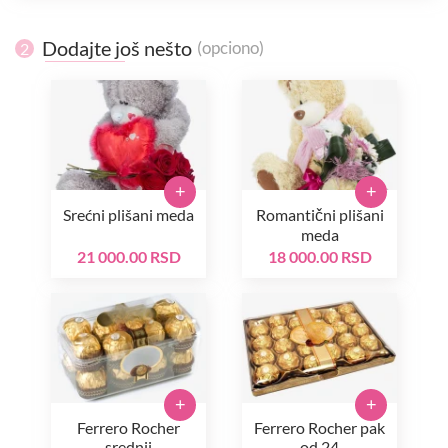
Dodajte još nešto
(opciono)
2
+
+
Srećni plišani meda
Romantični plišani
meda
21 000.00 RSD
18 000.00 RSD
+
+
Ferrero Rocher
Ferrero Rocher pak
srednji
od 24