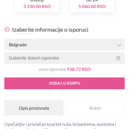
3 330.00 RSD
5 060.00 RSD
Izaberite informacije o isporuci
3
Belgrade
cena isporuke
938.72 RSD
DODAJ U KORPU
Opis proizvoda
Buket
Upečatljiv i privlačan kvartet ruža, hrizantema, eustoma i