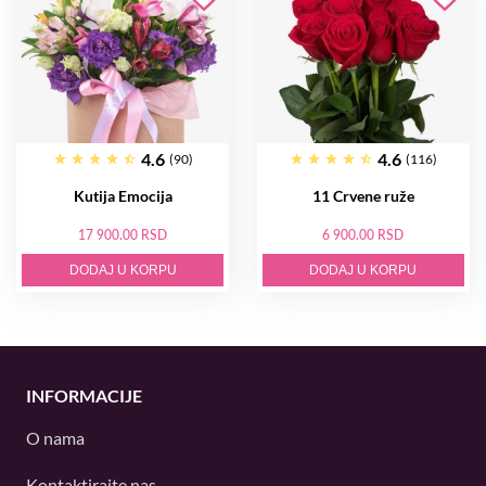
4.6
4.6
(90)
(116)
Kutija Emocija
11 Crvene ruže
17 900.00 RSD
6 900.00 RSD
DODAJ U KORPU
DODAJ U KORPU
INFORMACIJE
O nama
Kontaktirajte nas