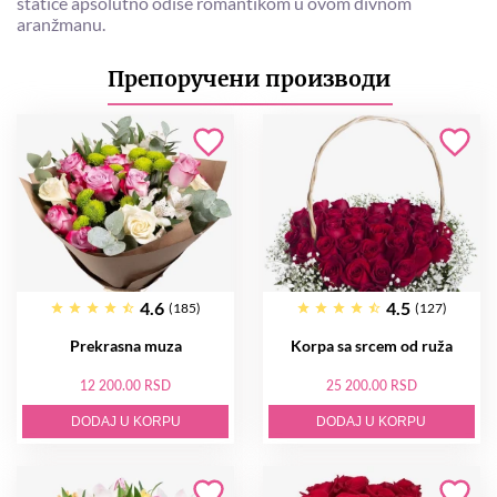
statice apsolutno odiše romantikom u ovom divnom
aranžmanu.
Препоручени производи
4.6
4.5
(185)
(127)
Prekrasna muza
Korpa sa srcem od ruža
12 200.00 RSD
25 200.00 RSD
DODAJ U KORPU
DODAJ U KORPU