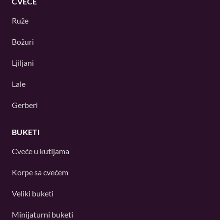
CVEĆE
Ruže
Božuri
Ljiljani
Lale
Gerberi
BUKETI
Cveće u kutijama
Korpe sa cvećem
Veliki buketi
Minijaturni buketi