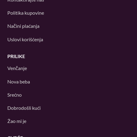
Politika kupovine
Načini plaćanja
Uslovi korišćenja
PRILIKE
Venčanje
Nova beba
Srećno
Dobrodošli kući
Žao mi je