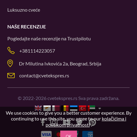
Luksuzno cveće
NAŠE RECENZIJE
Pogledajte naše recenzije na
Trustpilotu
+381114223057
Dr Milutina Ivkovića 2a, Beograd, Srbija
contact@cvetekspres.rs
©
2022-2026
cvetekspres.rs Sva prava zadržana.
We use cookies to give you a better customer experience. By
continuing to use this site, you agree to our
kolačićima i
politikom privatnosti
.
OK