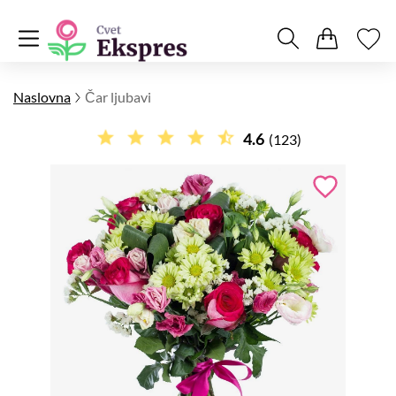
Naslovna
Čar ljubavi
4.6
(123)