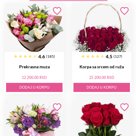
4.6
4.5
(185)
(127)
Prekrasna muza
Korpa sa srcem od ruža
12 200.00 RSD
25 200.00 RSD
DODAJ U KORPU
DODAJ U KORPU