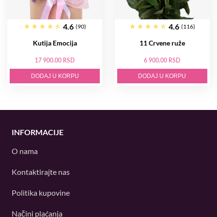
4.6
4.6
(90)
(116)
Kutija Emocija
11 Crvene ruže
17 900.00 RSD
6 900.00 RSD
DODAJ U KORPU
DODAJ U KORPU
INFORMACIJE
O nama
Kontaktirajte nas
Politika kupovine
Načini plaćanja