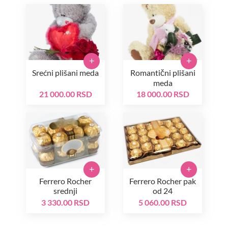
+
+
Srećni plišani meda
Romantični plišani
meda
21 000.00 RSD
18 000.00 RSD
+
+
Ferrero Rocher
Ferrero Rocher pak
srednji
od 24
3 330.00 RSD
5 060.00 RSD