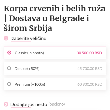
Korpa crvenih i belih ruža
| Dostava u Belgrade i
širom Srbija
Izaberite veličinu
1
Classic (in photo)
30 500.00 RSD
Deluxe (+50%)
45 700.00 RSD
Premium (+100%)
60 900.00 RSD
Dodajte još nešto
(opciono)
2