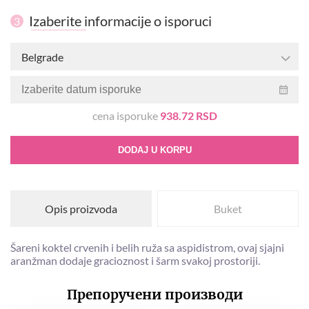
Izaberite informacije o isporuci
3
Belgrade
cena isporuke
938.72 RSD
DODAJ U KORPU
Opis proizvoda
Buket
Šareni koktel crvenih i belih ruža sa aspidistrom, ovaj sjajni
aranžman dodaje gracioznost i šarm svakoj prostoriji.
Препоручени производи