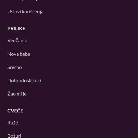
Uslovi korišćenja
PRILIKE
Venčanje
Nova beba
Srećno
Dobrodošli kući
Žao mi je
CVEĆE
Ruže
Božuri