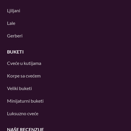
Ljiljani
Lale
Gerberi
BUKETI
Cveće u kutijama
Korpe sa cvećem
Veliki buketi
Minijaturni buketi
Luksuzno cveće
NAŠE RECENZIJE