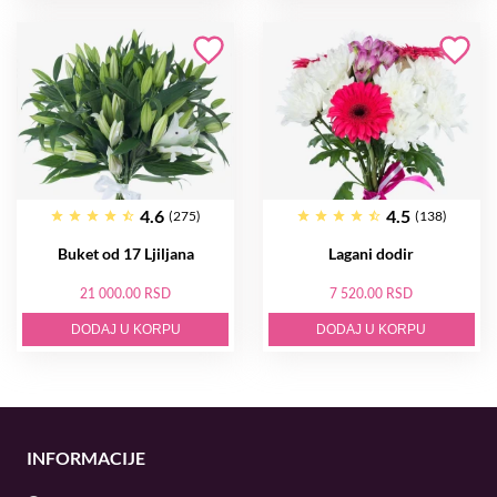
4.6
4.5
(275)
(138)
Buket od 17 Ljiljana
Lagani dodir
21 000.00 RSD
7 520.00 RSD
DODAJ U KORPU
DODAJ U KORPU
INFORMACIJE