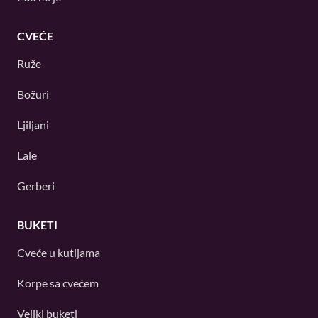
CVEĆE
Ruže
Božuri
Ljiljani
Lale
Gerberi
BUKETI
Cveće u kutijama
Korpe sa cvećem
Veliki buketi