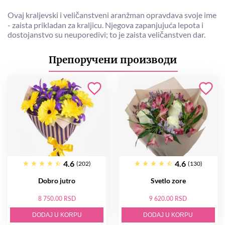
Ovaj kraljevski i veličanstveni aranžman opravdava svoje ime
- zaista prikladan za kraljicu. Njegova zapanjujuća lepota i
dostojanstvo su neuporedivi; to je zaista veličanstven dar.
Препоручени производи
4.6
4.6
(202)
(130)
Dobro jutro
Svetlo zore
8 750.00 RSD
9 620.00 RSD
DODAJ U KORPU
DODAJ U KORPU