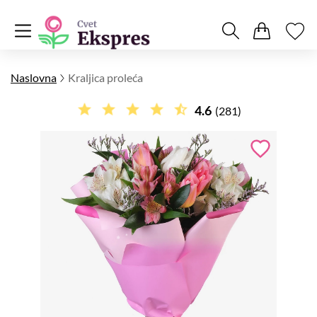
Naslovna
Kraljica proleća
4.6
(281)