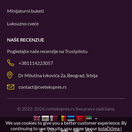
Minijaturni buketi
Luksuzno cveće
NAŠE RECENZIJE
Pogledajte naše recenzije na
Trustpilotu
+381114223057
Dr Milutina Ivkovića 2a, Beograd, Srbija
contact@cvetekspres.rs
©
2022-2026
cvetekspres.rs Sva prava zadržana.
We use cookies to give you a better customer experience. By
continuing to use this site, you agree to our
kolačićima i