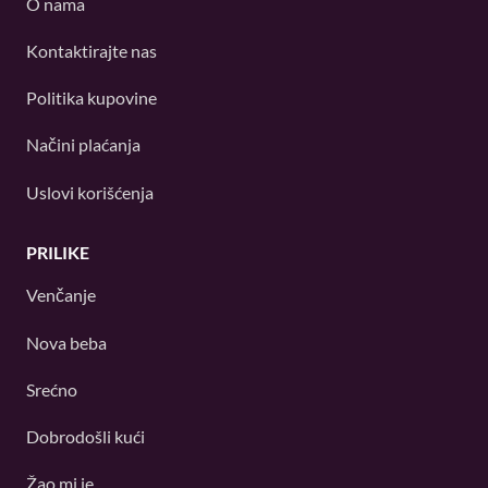
O nama
Kontaktirajte nas
Politika kupovine
Načini plaćanja
Uslovi korišćenja
PRILIKE
Venčanje
Nova beba
Srećno
Dobrodošli kući
Žao mi je