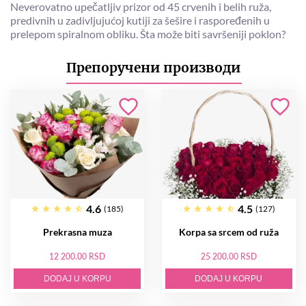
Neverovatno upečatljiv prizor od 45 crvenih i belih ruža,
predivnih u zadivljujućoj kutiji za šešire i raspoređenih u
prelepom spiralnom obliku. Šta može biti savršeniji poklon?
Препоручени производи
4.6
4.5
(185)
(127)
Prekrasna muza
Korpa sa srcem od ruža
12 200.00 RSD
25 200.00 RSD
DODAJ U KORPU
DODAJ U KORPU