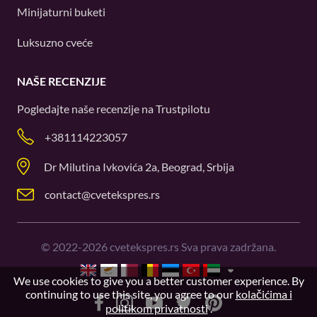
Minijaturni buketi
Luksuzno cveće
NAŠE RECENZIJE
Pogledajte naše recenzije na
Trustpilotu
+381114223057
Dr Milutina Ivkovića 2a, Beograd, Srbija
contact@cvetekspres.rs
©
2022-2026
cvetekspres.rs Sva prava zadržana.
We use cookies to give you a better customer experience. By
continuing to use this site, you agree to our
kolačićima i
politikom privatnosti
.