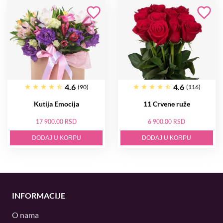
4.6
4.6
(90)
(116)
Kutija Emocija
11 Crvene ruže
17 900.00 RSD
6 900.00 RSD
DODAJ U KORPU
DODAJ U KORPU
INFORMACIJE
O nama