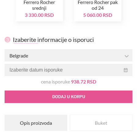
Ferrero Rocher
Ferrero Rocher pak
srednji
od 24
3 330.00 RSD
5 060.00 RSD
Izaberite informacije o isporuci
3
Belgrade
cena isporuke
938.72 RSD
DODAJ U KORPU
Opis proizvoda
Buket