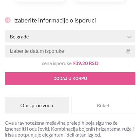
Izaberite informacije o isporuci
3
Belgrade
cena isporuke
939.20 RSD
DODAJ U KORPU
Opis proizvoda
Buket
Ova uravnotežena mešavina prelepih boja sigurno će
iznenaditi i oduševiti. Kombinacija bojenih hrizantema, ruža i
irisa upotpunjuje elegantan i delikatan izgled.