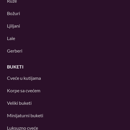
Ruže
Božuri
Ljiljani
Lale
Gerberi
BUKETI
Cveće u kutijama
Korpe sa cvećem
Veliki buketi
Minijaturni buketi
Luksuzno cveće