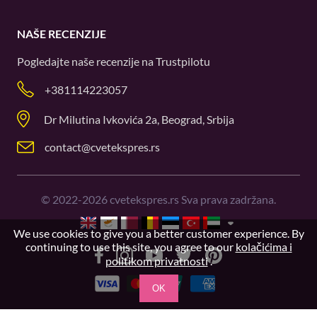
NAŠE RECENZIJE
Pogledajte naše recenzije na
Trustpilotu
+381114223057
Dr Milutina Ivkovića 2a, Beograd, Srbija
contact@cvetekspres.rs
©
2022-2026
cvetekspres.rs Sva prava zadržana.
We use cookies to give you a better customer experience. By
continuing to use this site, you agree to our
kolačićima i
politikom privatnosti
.
OK