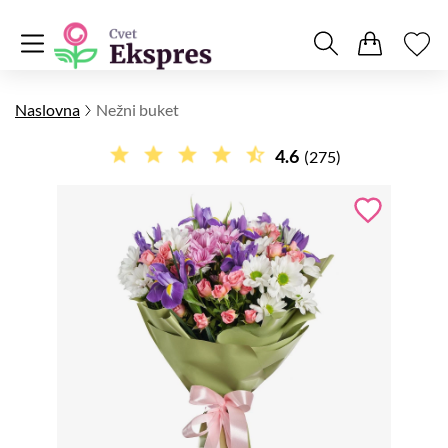
Naslovna
Nežni buket
4.6
(275)