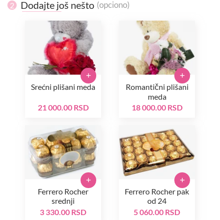
Dodajte još nešto
(opciono)
2
+
+
Srećni plišani meda
Romantični plišani
meda
21 000.00 RSD
18 000.00 RSD
+
+
Ferrero Rocher
Ferrero Rocher pak
srednji
od 24
3 330.00 RSD
5 060.00 RSD