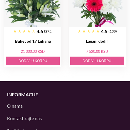
4.6
4.5
(275)
(138)
Buket od 17 Ljiljana
Lagani dodir
21 000.00 RSD
7 520.00 RSD
DODAJ U KORPU
DODAJ U KORPU
INFORMACIJE
O nama
Kontaktirajte nas