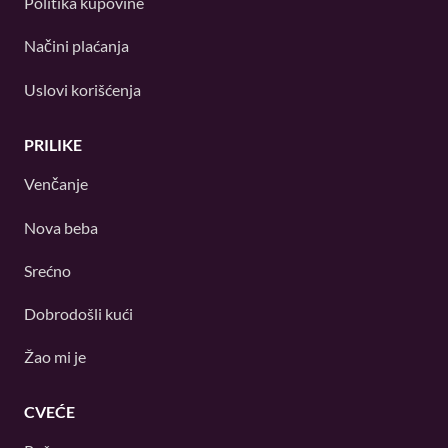
Politika kupovine
Načini plaćanja
Uslovi korišćenja
PRILIKE
Venčanje
Nova beba
Srećno
Dobrodošli kući
Žao mi je
CVEĆE