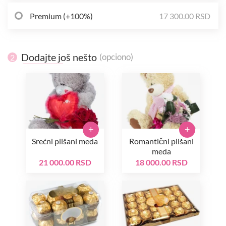
Premium (+100%)
17 300.00 RSD
Dodajte još nešto
(opciono)
2
+
+
Srećni plišani meda
Romantični plišani
meda
21 000.00 RSD
18 000.00 RSD