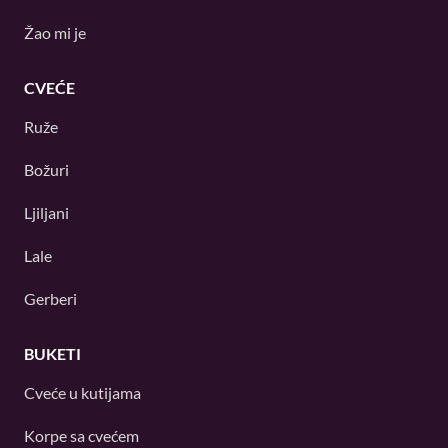
Žao mi je
CVEĆE
Ruže
Božuri
Ljiljani
Lale
Gerberi
BUKETI
Cveće u kutijama
Korpe sa cvećem