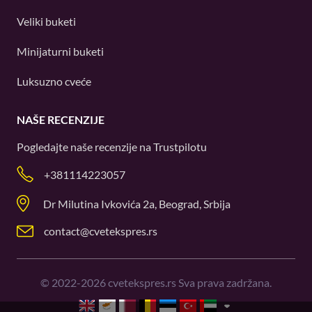
Veliki buketi
Minijaturni buketi
Luksuzno cveće
NAŠE RECENZIJE
Pogledajte naše recenzije na
Trustpilotu
+381114223057
Dr Milutina Ivkovića 2a, Beograd, Srbija
contact@cvetekspres.rs
©
2022-2026
cvetekspres.rs Sva prava zadržana.