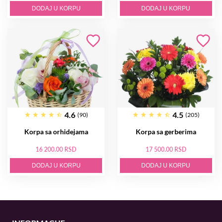
DODAJ U KORPU
DODAJ U KORPU
4.6
4.5
(90)
(205)
Korpa sa orhidejama
Korpa sa gerberima
16 200.00 RSD
17 500.00 RSD
DODAJ U KORPU
DODAJ U KORPU