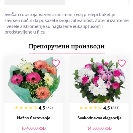
Svečan i dostojanstven aranžman, ovaj prelepi buket je
savršen način da pokažete svoju zahvalnost. Žute hrizanteme
i vesele alstromerije su naglašene eukaliptusom i
predstavljene u filcu.
Препоручени производи
4.5
4.5
(82)
(251)
Nežno flertovanje
Svakodnevna elegancija
10 400.00 RSD
14 500.00 RSD