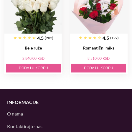
4.5
4.5
(202)
(192)
Bele ruže
Romantični miks
2 840.00 RSD
8 510.00 RSD
DODAJ U KORPU
DODAJ U KORPU
INFORMACIJE
O nama
Kontaktirajte nas