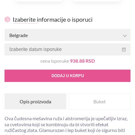
Izaberite informacije o isporuci
3
Belgrade
cena isporuke
938.88 RSD
DODAJ U KORPU
Opis proizvoda
Buket
Ova čudesna mešavina ruža i alstromerija je upečatljiv izraz,
sa cvetovima koji se kombinuju da bi stvorili efekat
ružičastog zlata. Glamurozan i lep buket koji će sigurno biti