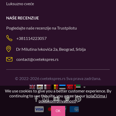
Luksuzno cveće
NAŠE RECENZIJE
Pogledajte naše recenzije na
Trustpilotu
+381114223057
Dr Milutina Ivkovića 2a, Beograd, Srbija
contact@cvetekspres.rs
©
2022-2026
cvetekspres.rs Sva prava zadržana.
We use cookies to give you a better customer experience. By
continuing to use this site, you agree to our
kolačićima i
politikom privatnosti
.
OK