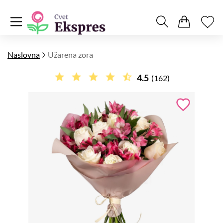
Naslovna
Užarena zora
4.5
(162)