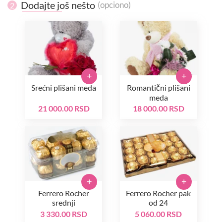
Dodajte još nešto
(opciono)
2
+
+
Srećni plišani meda
Romantični plišani
meda
21 000.00 RSD
18 000.00 RSD
+
+
Ferrero Rocher
Ferrero Rocher pak
srednji
od 24
3 330.00 RSD
5 060.00 RSD