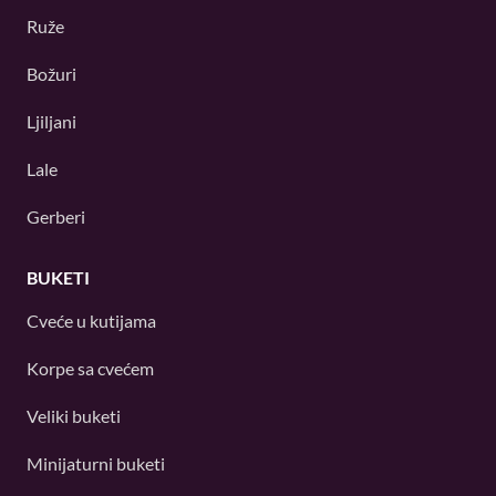
Ruže
Božuri
Ljiljani
Lale
Gerberi
BUKETI
Cveće u kutijama
Korpe sa cvećem
Veliki buketi
Minijaturni buketi