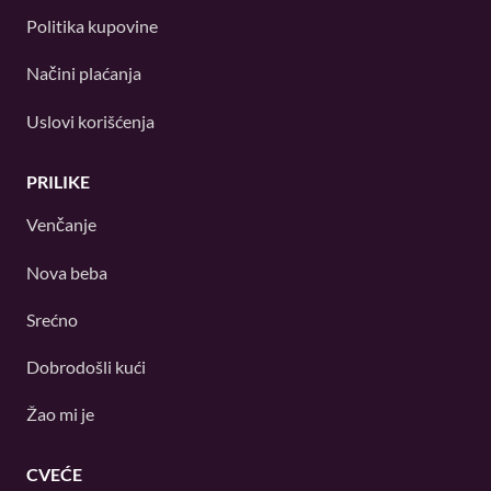
Politika kupovine
Načini plaćanja
Uslovi korišćenja
PRILIKE
Venčanje
Nova beba
Srećno
Dobrodošli kući
Žao mi je
CVEĆE