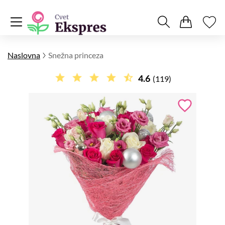
Naslovna
Snežna princeza
4.6
(119)