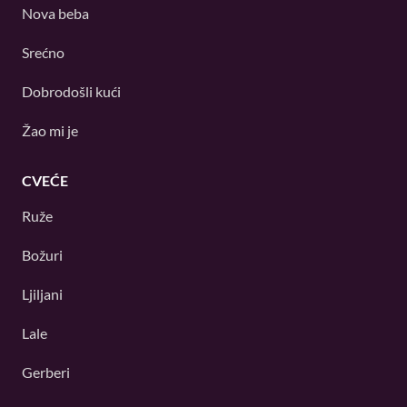
Nova beba
Srećno
Dobrodošli kući
Žao mi je
CVEĆE
Ruže
Božuri
Ljiljani
Lale
Gerberi