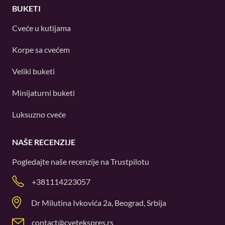
BUKETI
Cveće u kutijama
Korpe sa cvećem
Veliki buketi
Minijaturni buketi
Luksuzno cveće
NAŠE RECENZIJE
Pogledajte naše recenzije na
Trustpilotu
+381114223057
Dr Milutina Ivkovića 2a, Beograd, Srbija
contact@cvetekspres.rs