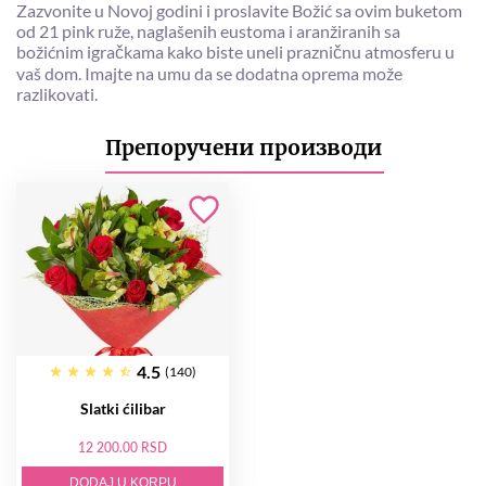
Zazvonite u Novoj godini i proslavite Božić sa ovim buketom
od 21 pink ruže, naglašenih eustoma i aranžiranih sa
božićnim igračkama kako biste uneli prazničnu atmosferu u
vaš dom. Imajte na umu da se dodatna oprema može
razlikovati.
Препоручени производи
4.5
(140)
Slatki ćilibar
12 200.00 RSD
DODAJ U KORPU