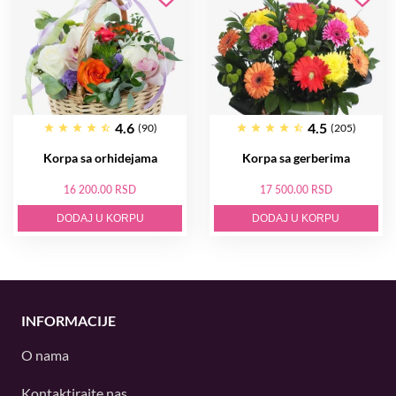
4.6
4.5
(90)
(205)
Korpa sa orhidejama
Korpa sa gerberima
16 200.00 RSD
17 500.00 RSD
DODAJ U KORPU
DODAJ U KORPU
INFORMACIJE
O nama
Kontaktirajte nas