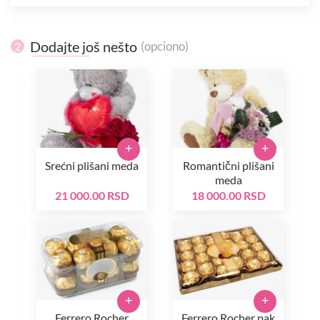
Dodajte još nešto
(opciono)
2
+
+
Srećni plišani meda
Romantični plišani
meda
21 000.00 RSD
18 000.00 RSD
+
+
Ferrero Rocher
Ferrero Rocher pak