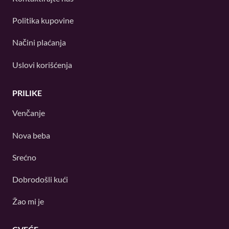
Politika kupovine
Načini plaćanja
Uslovi korišćenja
PRILIKE
Venčanje
Nova beba
Srećno
Dobrodošli kući
Žao mi je