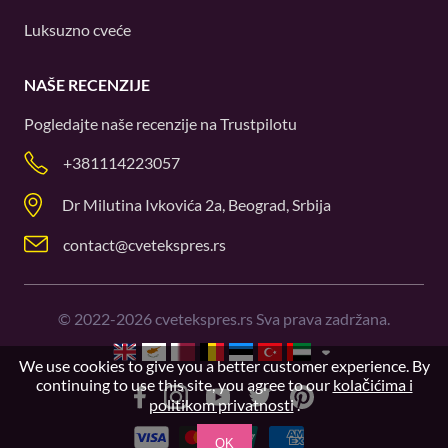
Luksuzno cveće
NAŠE RECENZIJE
Pogledajte naše recenzije na
Trustpilotu
+381114223057
Dr Milutina Ivkovića 2a, Beograd, Srbija
contact@cvetekspres.rs
©
2022-2026
cvetekspres.rs Sva prava zadržana.
We use cookies to give you a better customer experience. By
continuing to use this site, you agree to our
kolačićima i
politikom privatnosti
.
OK