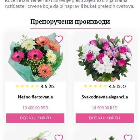
ružičaste i crvene boje da bi napravili buket prelepih cvetova.
Препоручени производи
4.5
4.5
(82)
(251)
Nežno flertovanje
Svakodnevna elegancija
10 400.00 RSD
14 500.00 RSD
DODAJ U KORPU
DODAJ U KORPU