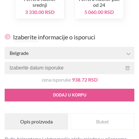
srednji
od 24
3 330.00 RSD
5 060.00 RSD
Izaberite informacije o isporuci
3
Belgrade
cena isporuke
938.72 RSD
DODAJ U KORPU
Opis proizvoda
Buket
Ruže, hrizanteme i alstromerije plešu zajedno u nijansama