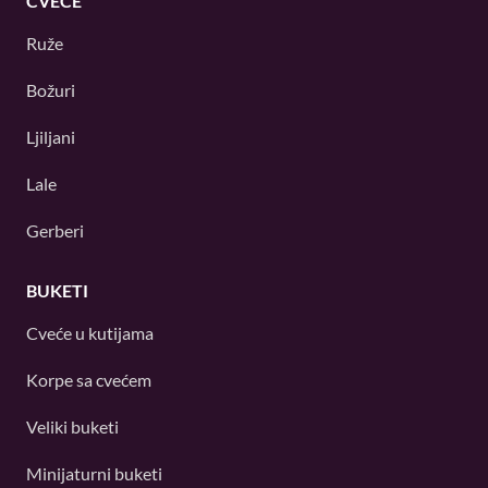
CVEĆE
Ruže
Božuri
Ljiljani
Lale
Gerberi
BUKETI
Cveće u kutijama
Korpe sa cvećem
Veliki buketi
Minijaturni buketi