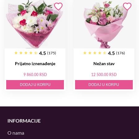
4.5
4.5
(175)
(176)
Prijatno iznenađenje
Nežan stav
9 860.00 RSD
12 500.00 RSD
DODAJ U KORPU
DODAJ U KORPU
INFORMACIJE
O nama