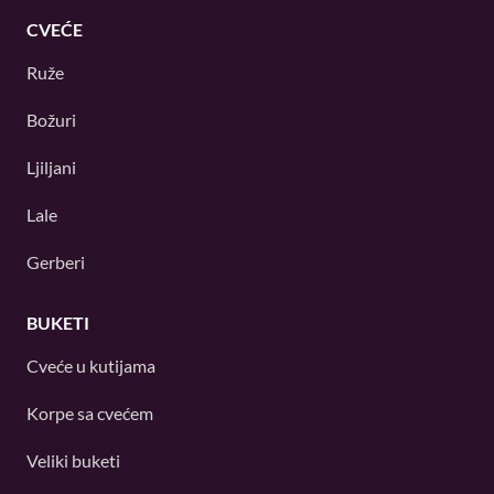
CVEĆE
Ruže
Božuri
Ljiljani
Lale
Gerberi
BUKETI
Cveće u kutijama
Korpe sa cvećem
Veliki buketi