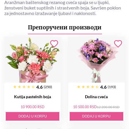
Aranžman baštenskog rezanog cveća spaja se u ljupki,
ženstveni buket suptilnih i strastvenih boja. Savršen poklon
za jednostavno izražavanje ljubavi i naklonosti.
Препоручени производи
4.6
4.6
(250)
(193)
Kutija pastelnih boja
Dolina cveća
10 900.00 RSD
10 500.00 RSD
12 200.00 RSD
DODAJ U KORPU
DODAJ U KORPU