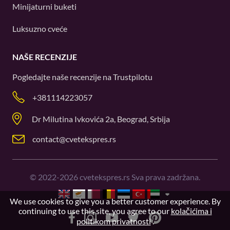
Minijaturni buketi
Luksuzno cveće
NAŠE RECENZIJE
Pogledajte naše recenzije na
Trustpilotu
+381114223057
Dr Milutina Ivkovića 2a, Beograd, Srbija
contact@cvetekspres.rs
©
2022-2026
cvetekspres.rs Sva prava zadržana.
We use cookies to give you a better customer experience. By
continuing to use this site, you agree to our
kolačićima i
politikom privatnosti
.