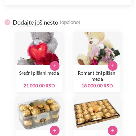
Dodajte još nešto
(opciono)
2
+
+
Srećni plišani meda
Romantični plišani
meda
21 000.00 RSD
18 000.00 RSD
+
+