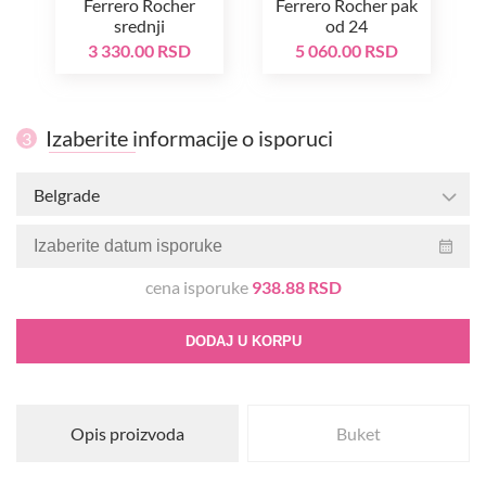
Ferrero Rocher
Ferrero Rocher pak
srednji
od 24
3 330.00 RSD
5 060.00 RSD
Izaberite informacije o isporuci
3
Belgrade
cena isporuke
938.88 RSD
DODAJ U KORPU
Opis proizvoda
Buket