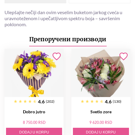
Ulepšajte nečiji dan ovim veselim buketom jarkog cveća u
uravnoteženom i upečatljivom spektru boja – savršenim
poklonom.
Препоручени производи
4.6
4.6
(202)
(130)
Dobro jutro
Svetlo zore
8 750.00 RSD
9 620.00 RSD
DODAJ U KORPU
DODAJ U KORPU