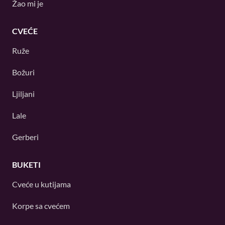
Žao mi je
CVEĆE
Ruže
Božuri
Ljiljani
Lale
Gerberi
BUKETI
Cveće u kutijama
Korpe sa cvećem