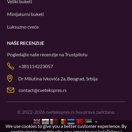
Veliki buketi
Minijaturni buketi
Luksuzno cveće
NAŠE RECENZIJE
Pogledajte naše recenzije na
Trustpilotu
+381114223057
Dr Milutina Ivkovića 2a, Beograd, Srbija
contact@cvetekspres.rs
©
2022-2026
cvetekspres.rs Sva prava zadržana.
We use cookies to give you a better customer experience. By
continuing to use this site, you agree to our
kolačićima i