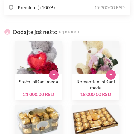
Premium (+100%)
19 300.00 RSD
Dodajte još nešto
(opciono)
2
+
+
Srećni plišani meda
Romantični plišani
meda
21 000.00 RSD
18 000.00 RSD