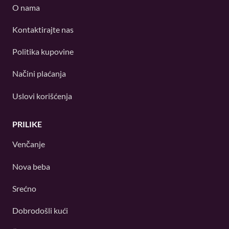
O nama
Kontaktirajte nas
Politika kupovine
Načini plaćanja
Uslovi korišćenja
PRILIKE
Venčanje
Nova beba
Srećno
Dobrodošli kući