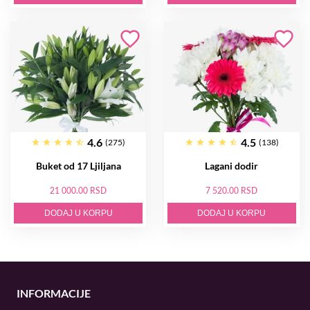
4.6
4.5
(275)
(138)
Buket od 17 Ljiljana
Lagani dodir
21 000.00 RSD
7 520.00 RSD
DODAJ U KORPU
DODAJ U KORPU
INFORMACIJE