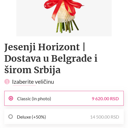
Jesenji Horizont |
Dostava u Belgrade i
širom Srbija
Izaberite veličinu
1
Classic (in photo)
9 620.00 RSD
Deluxe (+50%)
14 500.00 RSD