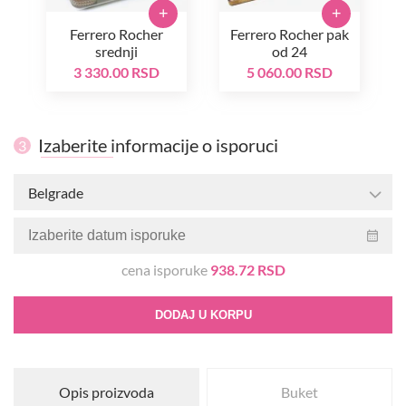
+
+
Ferrero Rocher
Ferrero Rocher pak
srednji
od 24
3 330.00 RSD
5 060.00 RSD
Izaberite informacije o isporuci
3
Belgrade
cena isporuke
938.72 RSD
DODAJ U KORPU
Opis proizvoda
Buket