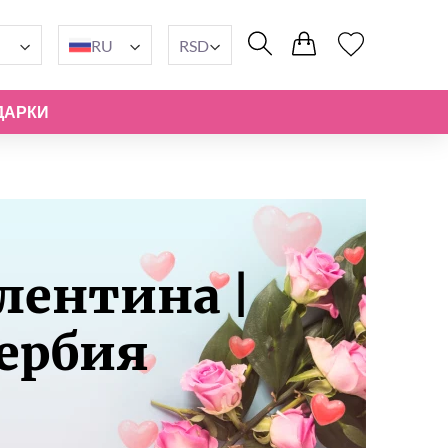
RU
RSD
ДАРКИ
лентина |
Сербия