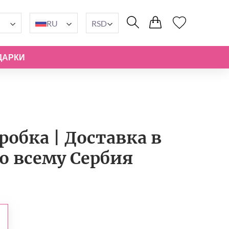
RU
RSD
ДАРКИ
обка | Доставка в
по всему Сербия