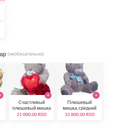
D
D
вар
(необязательно)
+
+
+
Счастливый
Плюшевый
плюшевый мишка
мишка, средний
21 000.00 RSD
15 800.00 RSD