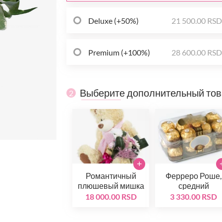
Deluxe (+50%)
21 500.00 RS
Premium (+100%)
28 600.00 RS
Выберите дополнительный то
2
+
Романтичный
Ферреро Роше,
плюшевый мишка
средний
18 000.00 RSD
3 330.00 RSD