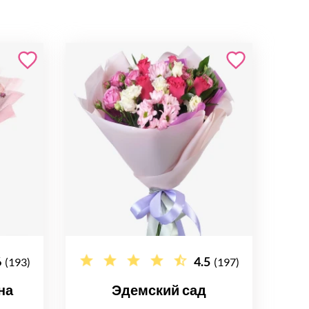
6
4.5
(193)
(197)
на
Эдемский сад