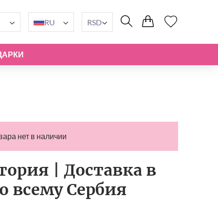
RU
RSD
ДАРКИ
вара нет в наличии
ория | Доставка в
по всему Сербия